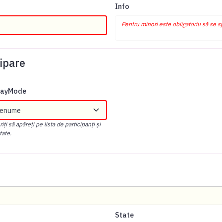
Info
Pentru minori este obligatoriu să se 
ipare
playMode
ți să apăreți pe lista de participanți și
tate.
State