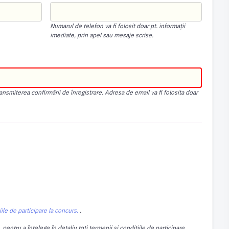
Numarul de telefon va fi folosit doar pt. informații
imediate, prin apel sau mesaje scrise.
nsmiterea confirmării de înregistrare. Adresa de email va fi folosita doar
iile de participare la concurs.
.
entru a înțelege în detaliu toți termenii și condițiile de participare,