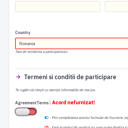
Country
Tara de rezidenta a participantului.
Termeni si conditii de participare
Te rugăm să citești cu atenție informațiile de mai jos.
: Acord nefurnizat!
AgreementTerms
-
Prin completarea acestui formular de înscriere, eș
-
Fară acceptul tău explicit nu vom putea finaliza și