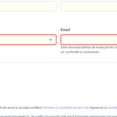
Email
Este necesară adresa de email pentru tra
pt. confirmări și comunicari.
ti de acord și accepți următorii
Termeni și condițiile acestui site
împreună cu
Condiț
 accepta înscrierea ta. Te rugăm să consulți cele două formulare menționate mai sus, p