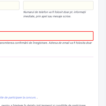
Numarul de telefon va fi folosit doar pt. informații
imediate, prin apel sau mesaje scrise.
nsmiterea confirmării de înregistrare. Adresa de email va fi folosita doar
iile de participare la concurs.
.
entru a înțelege în detaliu toți termenii și condițiile de participare,