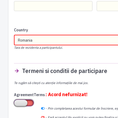
Country
Tara de rezidenta a participantului.
Termeni si conditii de participare
Te rugăm să citești cu atenție informațiile de mai jos.
: Acord nefurnizat!
AgreementTerms
-
Prin completarea acestui formular de înscriere, eș
-
Fară acceptul tău explicit nu vom putea finaliza și