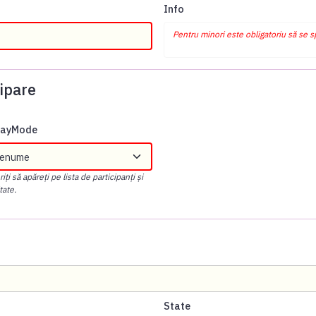
Info
Pentru minori este obligatoriu să se 
ipare
playMode
ți să apăreți pe lista de participanți și
tate.
State