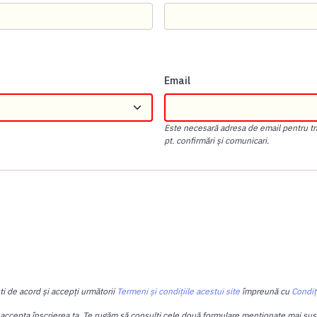
Email
Este necesară adresa de email pentru tra
pt. confirmări și comunicari.
ti de acord și accepți următorii
Termeni și condițiile acestui site
împreună cu
Condiț
 accepta înscrierea ta. Te rugăm să consulți cele două formulare menționate mai sus, p