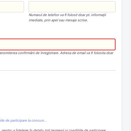
Numarul de telefon va fi folosit doar pt. informații
imediate, prin apel sau mesaje scrise.
nsmiterea confirmării de înregistrare. Adresa de email va fi folosita doar
iile de participare la concurs.
.
entru a înțelege în detaliu toți termenii și condițiile de participare,