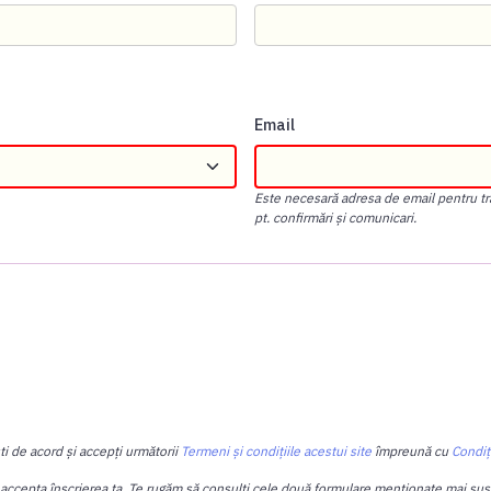
Email
Este necesară adresa de email pentru tra
pt. confirmări și comunicari.
ti de acord și accepți următorii
Termeni și condițiile acestui site
împreună cu
Condiț
 accepta înscrierea ta. Te rugăm să consulți cele două formulare menționate mai sus, p