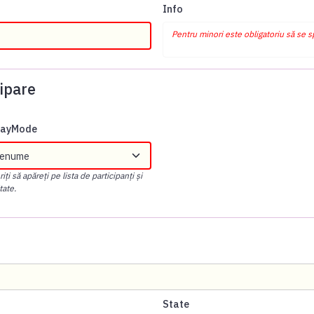
Info
Pentru minori este obligatoriu să se 
ipare
playMode
ți să apăreți pe lista de participanți și
tate.
State