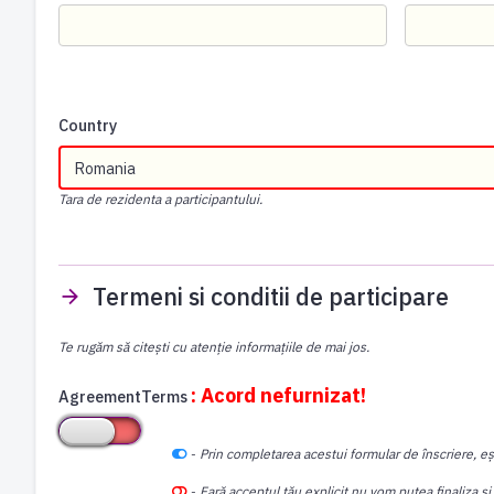
Country
Tara de rezidenta a participantului.
Termeni si conditii de participare
Te rugăm să citești cu atenție informațiile de mai jos.
: Acord nefurnizat!
AgreementTerms
-
Prin completarea acestui formular de înscriere, eș
-
Fară acceptul tău explicit nu vom putea finaliza și