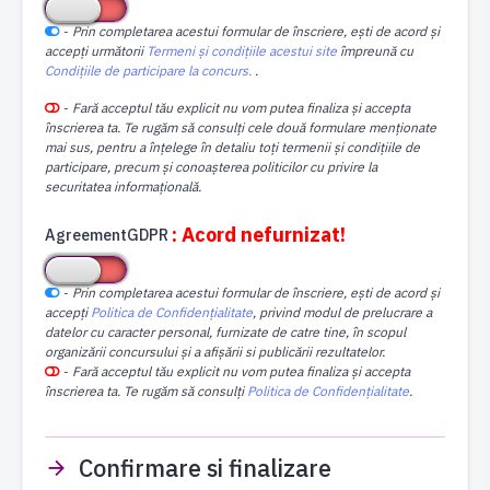
-
Prin completarea acestui formular de înscriere, ești de acord și
accepți următorii
Termeni și condițiile acestui site
împreună cu
Condițiile de participare la concurs.
.
-
Fară acceptul tău explicit nu vom putea finaliza și accepta
înscrierea ta. Te rugăm să consulți cele două formulare menționate
mai sus, pentru a înțelege în detaliu toți termenii și condițiile de
participare, precum și conoașterea politicilor cu privire la
securitatea informațională.
: Acord nefurnizat!
AgreementGDPR
-
Prin completarea acestui formular de înscriere, ești de acord și
accepți
Politica de Confidențialitate
, privind modul de prelucrare a
datelor cu caracter personal, furnizate de catre tine, în scopul
organizării concursului și a afișării si publicării rezultatelor.
-
Fară acceptul tău explicit nu vom putea finaliza și accepta
înscrierea ta. Te rugăm să consulți
Politica de Confidențialitate
.
Confirmare si finalizare